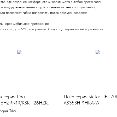
во для создания комфортного микроклимата в любое время года.
ое поддержание температуры и снижение энергопотребления.
та позволяют гибко направлять поток воздуха, создавая
ль через мобильное приложение.
а окном до -15°C, а гарантия 3 года подтверждает её надежность.
u серия Tiba
Haier серия Stellar HP -2
26HZRN1R/KSRTI26HZRN1
AS35SHP1HRA-W
серия Tiba