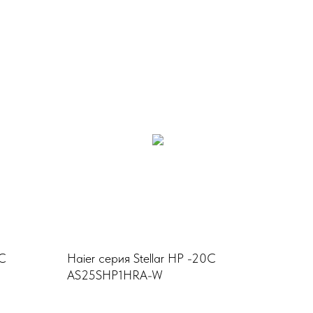
0C
Haier серия Stellar HP -20C
AS25SHP1HRA-W