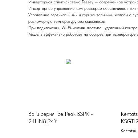
Инверторная сплит-система Tessey — современное устройст
Инверторное управление компрессором обеспечивает точн
Управление вертикальными и горизонтальными жалюзи с пуль
равномерную температуру без сквозняков.
При подключении Wi-Fi-модуля, доступен удаленный контро
Модель эффективно работает на обогрев при температуре з
Ballu серия Ice Peak BSPKI-
Kentats
24HN8_24Y
KSGTI
R
Kentatsu 