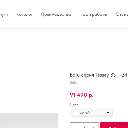
луги
Каталог
Преимущества
Наши работы
Отзы
Ballu серия Tessey BSTI-
Ballu
91 490
р.
Цвет
Белый