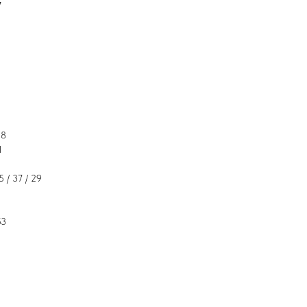
7
18
1
5 / 37 / 29
53