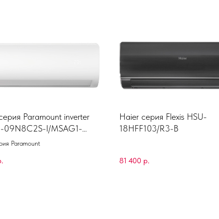
ерия Paramount inverter
Haier серия Flexis HSU-
-09N8C2S-I/MSAG1-
18HFF103/R3-B
C2S-O
рия Paramount
р.
81 400
р.