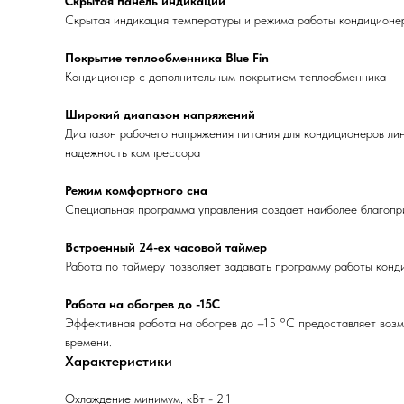
Скрытая панель индикации
Скрытая индикация температуры и режима работы кондиционе
Покрытие теплообменника Blue Fin
Кондиционер с дополнительным покрытием теплообменника
Широкий диапазон напряжений
Диапазон рабочего напряжения питания для кондиционеров лин
надежность компрессора
Режим комфортного сна
Специальная программа управления создает наиболее благопри
Встроенный 24-ех часовой таймер
Работа по таймеру позволяет задавать программу работы конд
Работа на обогрев до -15С
Эффективная работа на обогрев до –15 °С предоставляет возм
времени.
Характеристики
Охлаждение минимум, кВт - 2,1