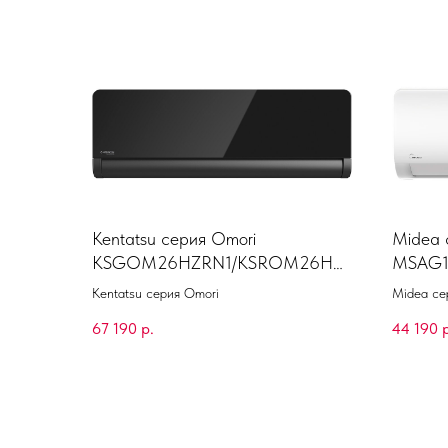
Kentatsu серия Omori
Midea с
KSGOM26HZRN1/KSROM26HZ
MSAG1
RN1
09N8
Kentatsu серия Omori
Midea се
67 190
р.
44 190