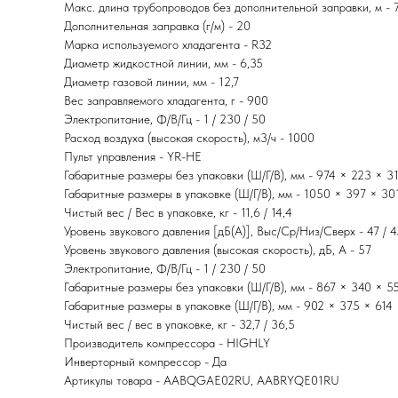
Макс. длина трубопроводов без дополнительной заправки, м - 
Дополнительная заправка (г/м) - 20
Марка используемого хладагента - R32
Диаметр жидкостной линии, мм - 6,35
Диаметр газовой линии, мм - 12,7
Вес заправляемого хладагента, г - 900
Электропитание, Ф/В/Гц - 1 / 230 / 50
Расход воздуха (высокая скорость), м3/ч - 1000
Пульт управления - YR-HE
Габаритные размеры без упаковки (Ш/Г/В), мм - 974 × 223 × 3
Габаритные размеры в упаковке (Ш/Г/В), мм - 1050 × 397 × 30
Чистый вес / Вес в упаковке, кг - 11,6 / 14,4
Уровень звукового давления [дБ(А)], Выс/Ср/Низ/Сверх - 47 / 4
Уровень звукового давления (высокая скорость), дБ, А - 57
Электропитание, Ф/В/Гц - 1 / 230 / 50
Габаритные размеры без упаковки (Ш/Г/В), мм - 867 × 340 × 5
Габаритные размеры в упаковке (Ш/Г/В), мм - 902 × 375 × 614
Чистый вес / вес в упаковке, кг - 32,7 / 36,5
Производитель компрессора - HIGHLY
Инверторный компрессор - Да
Артикулы товара - AABQGAE02RU, AABRYQE01RU