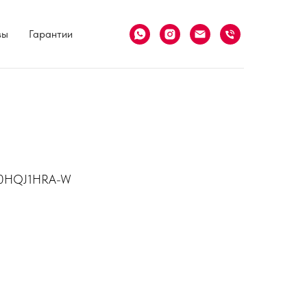
вы
Гарантии
S70HQJ1HRA-W