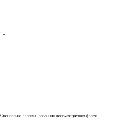
5°С
я. Специально спроектированная несимметричная форма