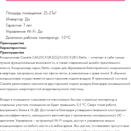
Площадь помещения: 25-27м²
Инвертор: Да
Гарантия: 7 лет
Управление Wi-Fi: Да
Диапазон рабочих температур: -15°С
Преимущества
Характеристики
Преимущества
Кондиционер Casarte CAS25CX1/R3(G)/1U25CX1/R3 Eletto – сочетает в себе самые
лучшие функциональные возможности, а также современный дизайн премиального
класса. Кондиционер серии Eletto создан для образования благоприятного микроклимата
в квартире, загородном доме или офисе летом, в межсезонье и даже зимой. В обычном
кондиционере осуществляется односторонняя подача воздуха. В премиальной системе
Casarte реализована технология двусторонней подачи воздуха благодаря инновационной
конструкции микропористой воздуховыпускной пластины,
Воздух в помещении смешивается максимально быстро и разница температур в
отдельных участках помещения не будет превышать 0,5 ºС. Сверх тихая работа
внутреннего блока в 16 Дб. Достигается благодаря усовершенствованной конструкции
высокоэффективного, малошумного вентилятора и применению инновационного DC –
двигателя. Управление – встроенный Wi-Fi модуль, доступ к управлению вашим
кондиционером из любого места и в любое время. Эко-датчик, отслеживает присутствие