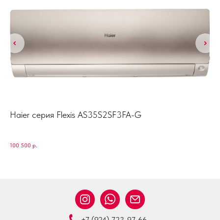
Haier серия Flexis AS35S2SF3FA-G
VA
Ре
100 500
р.
35 
+7 (924) 723-97-66