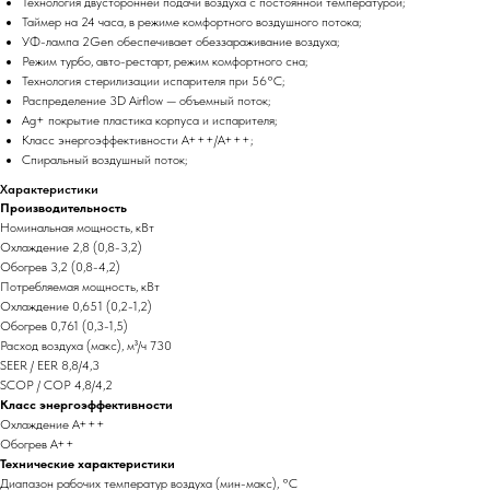
Технология двусторонней подачи воздуха с постоянной температурой;
Таймер на 24 часа, в режиме комфортного воздушного потока;
УФ-лампа 2Gen обеспечивает обеззараживание воздуха;
Режим турбо, авто-рестарт, режим комфортного сна;
Технология стерилизации испарителя при 56°С;
Распределение 3D Airflow — объемный поток;
Ag+ покрытие пластика корпуса и испарителя;
Класс энергоэффективности А+++/A+++;
Спиральный воздушный поток;
Характеристики
Производительность
Номинальная мощность, кВт
Охлаждение 2,8 (0,8-3,2)
Обогрев 3,2 (0,8-4,2)
Потребляемая мощность, кВт
Охлаждение 0,651 (0,2-1,2)
Обогрев 0,761 (0,3-1,5)
Расход воздуха (макс), м³/ч 730
SEER / EER 8,8/4,3
SCOP / COP 4,8/4,2
Класс энергоэффективности
Охлаждение A+++
Обогрев A++
Технические характеристики
Диапазон рабочих температур воздуха (мин-макс), °C