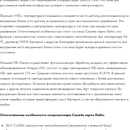
в помещении людей и их перемещения, и корректирует работу сплит-системы для
достижения наиболее комфортных условий и экономии электроэнергии.
Функция I FEEL, температура в помещении измеряется не по датчику, расположенному во
внутреннем блоке, а по датчику, встроенному в пульт дистанционного управления. Это
позволяет определять и регулировать температуру в той зоне, где находится пульт
управления. Отличительной особенностью сплит-системы Casarte серии Eletto, это
функция с возможностью полностью стерилизовать теплообменник при температуре 56
ºС, удаляя до 99,9% бактерий и вирусов. Благодаря применению данной технологии вся
внутренняя часть внутреннего блока сплит-системы будет всегда в идеально чистом
состоянии.
Мощная УФ-Лампа осуществляет фотохимическую обработку воздуха, его эффективное
обеззараживание. Модуль UVC состоит из двух светодиодных УФ-ламп, генерирующих
УФ-свет длиной 275 нм. Средняя степень очистки может достигать 91,47%. В данной
модели используется светодиодная технология нового поколения, с более длительным
сроком эксплуатации. Угольный фильтр выступает в роли абсорбента, впитывая запахи,
дым и другие летучие соединения, включая вредные газы. Ag+ покрытие корпуса. Во
внутреннем блоке все пластиковые элементы изготавливаются с применением нано-
ионов серебра, которые предотвращают рост бактерий, а так же образование плесени и
грибка.
Отличительные особенности кондиционера Casarte серии Eletto:
SELF CLEAN самоочистка теплообменника (внутренний и внешний блок);