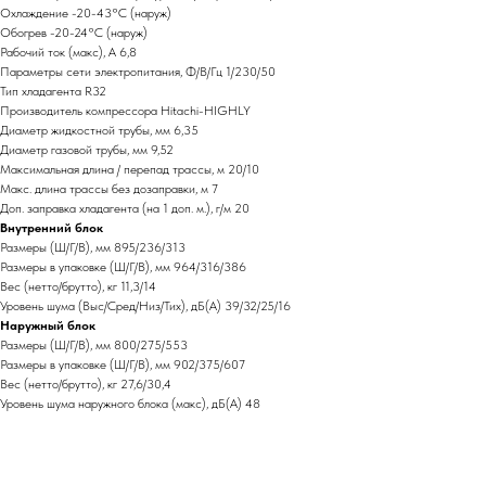
Охлаждение -20-43°C (наруж)
Обогрев -20-24°C (наруж)
Рабочий ток (макс), A 6,8
Параметры сети электропитания, Ф/В/Гц 1/230/50
Тип хладагента R32
Производитель компрессора Hitachi-HIGHLY
Диаметр жидкостной трубы, мм 6,35
Диаметр газовой трубы, мм 9,52
Максимальная длина / перепад трассы, м 20/10
Макс. длина трассы без дозаправки, м 7
Доп. заправка хладагента (на 1 доп. м.), г/м 20
Внутренний блок
Размеры (Ш/Г/В), мм 895/236/313
Размеры в упаковке (Ш/Г/В), мм 964/316/386
Вес (нетто/брутто), кг 11,3/14
Уровень шума (Выс/Сред/Низ/Тих), дБ(А) 39/32/25/16
Наружный блок
Размеры (Ш/Г/В), мм 800/275/553
Размеры в упаковке (Ш/Г/В), мм 902/375/607
Вес (нетто/брутто), кг 27,6/30,4
Уровень шума наружного блока (макс), дБ(А) 48