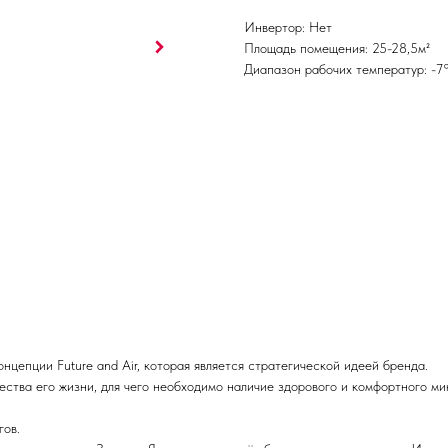
Инвертор: Нет
Площадь помещения: 25-28,5м²
Диапазон рабочих температур: -7
цепции Future and Air, которая является стратегической идеей бренда.
ества его жизни, для чего необходимо наличие здорового и комфортного ми
гов.