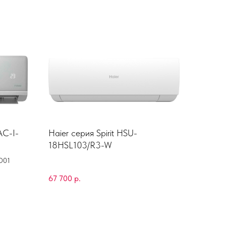
AC-I-
Haier серия Spirit HSU-
18HSL103/R3-W
D01
67 700
р.