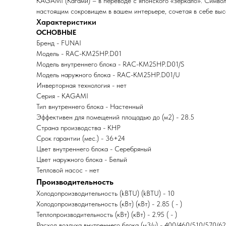
KAGAMI (Кага́ми) – в переводе с японского «зеркало». Симв
настоящим сокровищем в вашем интерьере, сочетая в себе выс
Характеристики
ОСНОВНЫЕ
Бренд - FUNAI
Модель - RAC-KM25HP.D01
Модель внутреннего блока - RAC-KM25HP.D01/S
Модель наружного блока - RAC-KM25HP.D01/U
Инверторная технология - нет
Серия - KAGAMI
Тип внутреннего блока - Настенный
Эффективен для помещений площадью до (м2) - 28.5
Страна производства - КНР
Срок гарантии (мес.) - 36+24
Цвет внутреннего блока - Серебряный
Цвет наружного блока - Белый
Тепловой насос - нет
Производительность
Холодопроизводительность (kBTU) (kBTU) - 10
Холодопроизводительность (кВт) (кВт) - 2.85 ( - )
Теплопроизводительность (кВт) (кВт) - 2.95 ( - )
Расход воздуха внутреннего блока (м3/ч) - 400/460/510/570/6