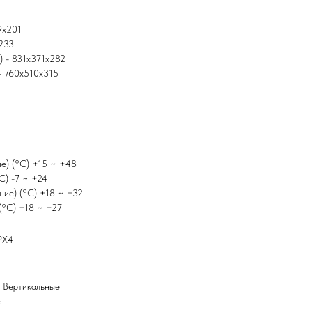
9x201
x233
) - 831x371x282
 - 760x510x315
е) (°C) +15 ~ +48
C) -7 ~ +24
ние) (°C) +18 ~ +32
(°C) +18 ~ +27
IPX4
+ Вертикальные
е