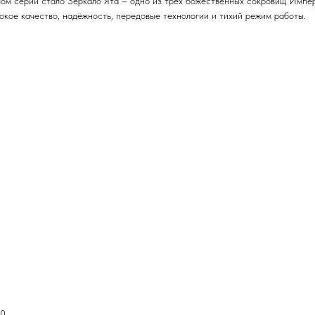
олом серии стало Зеркало Ята – одно из трёх божественных сокровищ Им
окое качество, надёжность, передовые технологии и тихий режим работы.
20