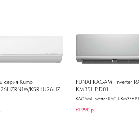
su серия Kumo
FUNAI KAGAMI Inverter R
26HZRN1W/KSRKU26HZ
KM35HP.D01
KAGAMI Inverter RAC-I-KM35HP.
.
61 990
р.