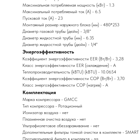
Максимальная потребляемая мощность (кВт) - 1.3
Максимальный потребляемый ток (А) - 6.5
Пусковой ток (А) - 23
Монтажный размер наружного блока (мм) - 480*253
Диаметр газовой трубы (дюйм) - 3/8"
Диаметр жидкостной трубы (мм) - 6.35
Диаметр жидкостной трубы (дюйм) - 1/4"
Энергоэффективность
Коэффициент энергоэффективности EER (Вт/Вт) - 3,28
Класс энергоэффективности EER (охлаждение) - A
Теплопроизводительность (kBTU) (kBTU) - 10.0654
Коэффициент энергоэффективности COP (Вт/Вт) - 3,70
Класс энергоэффективности COP (нагрев) - A
Комплектация
Марка компрессора - GMCC
Тип компрессора - Ротационный
Ионизатор воздуха - нет
Плазменная очистка воздуха - нет
Ультрафиолетовое обеззараживание - нет
Дополнительные фильтры тонкой очистки в комплекте - SMART I
Противопылевой фильтр в комплекте - да