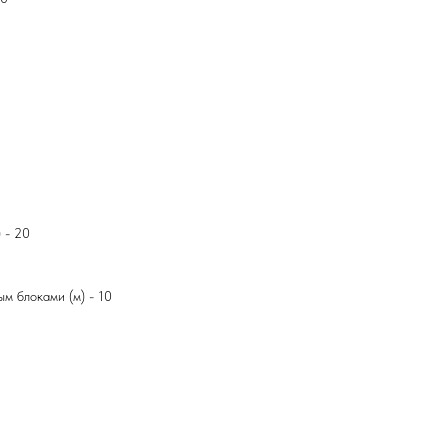
 - 20
м блоками (м) - 10