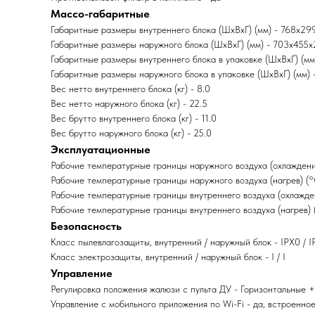
Массо-габаритные
Габаритные размеры внутреннего блока (ШxВxГ) (мм) - 768x29
Габаритные размеры наружного блока (ШxВxГ) (мм) - 703x455
Габаритные размеры внутреннего блока в упаковке (ШxВxГ) (мм
Габаритные размеры наружного блока в упаковке (ШxВxГ) (мм)
Вес нетто внутреннего блока (кг) - 8.0
Вес нетто наружного блока (кг) - 22.5
Вес брутто внутреннего блока (кг) - 11.0
Вес брутто наружного блока (кг) - 25.0
Эксплуатационные
Рабочие температурные границы наружного воздуха (охлаждени
Рабочие температурные границы наружного воздуха (нагрев) (°
Рабочие температурные границы внутреннего воздуха (охлажде
Рабочие температурные границы внутреннего воздуха (нагрев) 
Безопасность
Класс пылевлагозащиты, внутренний / наружный блок - IPX0 / 
Класс электрозащиты, внутренний / наружный блок - I / I
Управление
Регулировка положения жалюзи с пульта ДУ - Горизонтальные 
Управление c мобильного приложения по Wi-Fi - да, встроенно