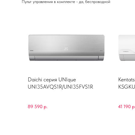
Пульт управления в комплекте - да, беспроводной
Daichi серия UNIque
Kentat
UNI35AVQS1R/UNI35FVS1R
KSGKU
RN1
89 590
р.
41 190
р