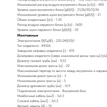
Минимальный расход воздуха внутреннего блока (м3/ч) - 400
Уровень шума внутреннего блока (дБ(А)) - 21/26/30/33/36
Минимальный уровень шума внутреннего блока (дБ(А)) - 21
Объем конденсации (л/ч) - 1.30
Расход воздуха наружного блока (м3/ч) - 1600
Уровень шума наружного блока (дБ(А)) - 50
Монтажные
Электропитание (В/Гц/Ф) - 220-240/50/1
Тип хладагента - R410A
Заводская заправка хладагента (г) - 470
Дозаправка хладагента (сверх номинальной длины трассы) (г/м)
Диаметр газовой трубы (мм) - 9,53
Максимальная длина трассы (м) - 20
Максимальный перепад по высоте между внутренним и наружны
Минимальная длина трассы (м) - 3
Номинальная длина трассы (м) - 5
Диаметр дренажной трубы (мм) - 16.9
Подключение электропитания - Внутренний блок
Межблочный кабель (мм2) - 5x1,5
Силовой кабель (мм2) - 3x1,5
Автомат защиты (А) - 10