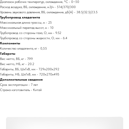
Диапазон рабочих температур, охлаждение, °C - 0~50
Расход воздуха, ВБ, охлаждение, м3/ч - 514/370/300
Уровень звукового давления, ВБ, охлаждение, дБ(А) - 38.5/32.5/23.5
Трубопровод хладагента
Максимальная длина трассы, м - 25
Максимальный перепад высот, м - 10
Трубопровод со стороны газа, O, мм - 9.52
Трубопровод со стороны жидкости, O, мм - 6.4
Компоненты
Количество хладагента, кг - 0,55
Габариты
Вес нетто, ВБ, кг - 7.99
Вес нетто, НБ, кг - 20.2
Габариты, ВБ, ШхГхВ, мм - 729x200x292
Габариты, НБ, ШхГхВ, мм - 720x270x495
Дополнительные сведения
Срок эксплуатации - 7 лет
Страна изготовитель - Китай