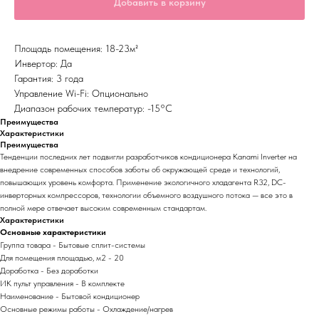
Добавить в корзину
Площадь помещения: 18-23м²
Инвертор: Да
Гарантия: 3 года
Управление Wi-Fi: Опционально
Диапазон рабочих температур: -15°С
Преимущества
Характеристики
Преимущества
Тенденции последних лет подвигли разработчиков кондиционера Kanami Inverter на
внедрение современных способов заботы об окружающей среде и технологий,
повышающих уровень комфорта. Применение экологичного хладагента R32, DC-
инверторных компрессоров, технологии объемного воздушного потока — все это в
полной мере отвечает высоким современным стандартам.
Характеристики
Основные характеристики
Группа товара - Бытовые сплит-системы
Для помещения площадью, м2 - 20
Доработка - Без доработки
ИК пульт управления - В комплекте
Наименование - Бытовой кондиционер
Основные режимы работы - Охлаждение/нагрев