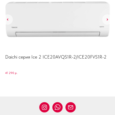
Daichi серия Ice 2 ICE20AVQS1R-2/ICE20FVS1R-2
Ke
K
Ken
41 290
р.
58 