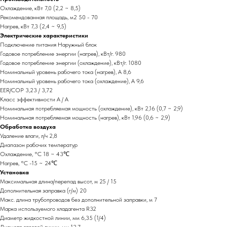
Охлаждение, кВт 7,0 (2,2 ~ 8,5)
Рекомендованная площадь, м2 50 - 70
Нагрев, кВт 7,3 (2,4 ~ 9,5)
Электрические характеристики
Подключение питания Наружный блок
Годовое потребление энергии (нагрев), кВт/г. 980
Годовое потребление энергии (охлаждение), кВт/г. 1080
Номинальный уровень рабочего тока (нагрев), А 8,6
Номинальный уровень рабочего тока (охлаждение), А 9,6
EER/COP 3,23 / 3,72
Класс эффективности A / A
Номинальная потребляемая мощность (охлаждение), кВт 2,16 (0,7 ~ 2,9)
Номинальная потребляемая мощность (нагрев), кВт 1,96 (0,6 ~ 2,9)
Обработка воздуха
Удаление влаги, л/ч 2,8
Диапазон рабочих температур
Охлаждение, °С 18 ~ 43℃
Нагрев, °С -15 ~ 24℃
Установка
Максимальная длина/перепад высот, м 25 / 15
Дополнительная заправка (г/м) 20
Макс. длина трубопроводов без дополнительной заправки, м 7
Марка используемого хладагента R32
Диаметр жидкостной линии, мм 6,35 (1/4)