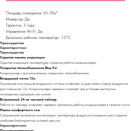
Площадь помещения: 65-70м²
Инвертор: Да
Гарантия: 3 года
Управление Wi-Fi: Да
Диапазон рабочих температур: -15°С
Преимущества
Характеристики
Преимущества
Скрытая панель индикации
Скрытая индикация температуры и режима работы кондиционера.
Покрытие теплообменника Blue Fin
Кондиционер с дополнительным покрытием теплообменника
Воздушный поток 12м
Уникальная конструкция воздушной системы позволяет осуществлять подачу воздуха на
расстояние до 12м. Кондиционеры идеально подходят для установки вытянутых
помещениях, коридорах или холлах.
Встроенный 24-ех часовой таймер.
Работа по таймеру позволяет задавать программу работы кондиционера в течение суток
Режим комфортного сна
Специальная программа контролирует температуру воздуха в помещении для создания
наиболее благоприятных условий для сна.
Характеристики
Производительность