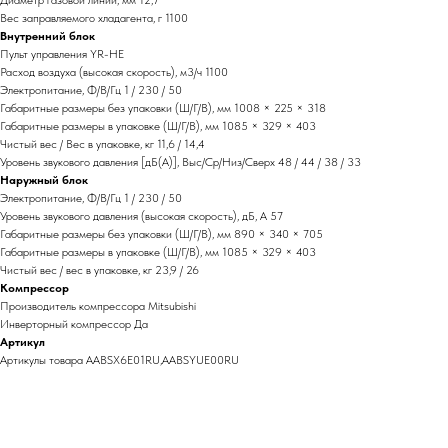
Диаметр газовой линии, мм 12,7
Вес заправляемого хладагента, г 1100
Внутренний блок
Пульт управления YR-HE
Расход воздуха (высокая скорость), м3/ч 1100
Электропитание, Ф/В/Гц 1 / 230 / 50
Габаритные размеры без упаковки (Ш/Г/В), мм 1008 × 225 × 318
Габаритные размеры в упаковке (Ш/Г/В), мм 1085 × 329 × 403
Чистый вес / Вес в упаковке, кг 11,6 / 14,4
Уровень звукового давления [дБ(А)], Выс/Ср/Низ/Сверх 48 / 44 / 38 / 33
Наружный блок
Электропитание, Ф/В/Гц 1 / 230 / 50
Уровень звукового давления (высокая скорость), дБ, А 57
Габаритные размеры без упаковки (Ш/Г/В), мм 890 × 340 × 705
Габаритные размеры в упаковке (Ш/Г/В), мм 1085 × 329 × 403
Чистый вес / вес в упаковке, кг 23,9 / 26
Компрессор
Производитель компрессора Mitsubishi
Инверторный компрессор Да
Артикул
Артикулы товара AABSX6E01RU,AABSYUE00RU