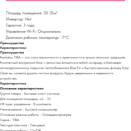
Площадь помещения: 30-35м²
Инвертор: Нет
Гарантия: 3 года
Управление Wi-Fi: Опционально
Диапазон рабочих температур: -7°С
Преимущества
Характеристики
Преимущества
Kentatsu TIBA — это союз лаконичности и практичности в лучших японских традициях.
Компактный внутренний блок с легкостью впишется в любой интерьер, а благодаря
антикоррозионному покрытию теплообменника Blue Fin и быстросъемному фильтру Easy
Clean вы сможете дышать чистым воздухом, будучи уверенными в надежности
устройства.
Характеристики
Основные характеристики
Группа товара - Бытовые сплит-системы
Для помещения площадью, м2 - 35
ИК пульт управления - В комплекте
Наименование - Бытовой кондиционер
Основные режимы работы - Охлаждение/нагрев
Серия - TIBA
Текстура пластика - Глянцевый
Технология работы - On/Off