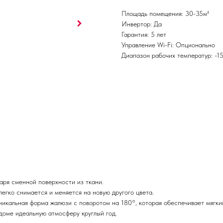
Площадь помещения: 30-35м²
Инвертор: Да
Гарантия: 5 лет
Управление Wi-Fi: Опционально
Диапазон рабочих температур: -1
аря сменной поверхности из ткани.
егко снимается и меняется на новую другого цвета.
икальная форма жалюзи с поворотом на 180°, которая обеспечивает мягкий
доме идеальную атмосферу круглый год.