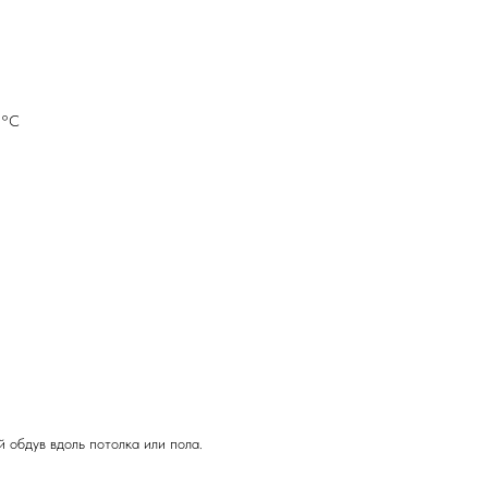
5°С
 обдув вдоль потолка или пола.