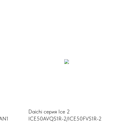
Daichi серия Ice 2
AN1
ICE50AVQS1R-2/ICE50FVS1R-2