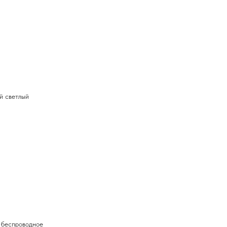
й светлый
 беспроводное