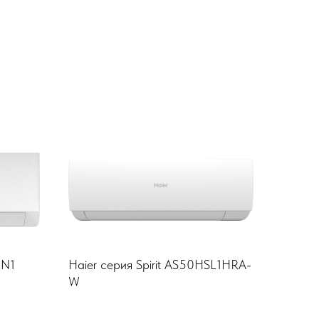
HN1
Haier серия Spirit AS50HSL1HRA-
W