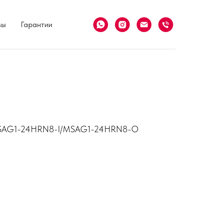
вы
Гарантии
MSAG1-24HRN8-I/MSAG1-24HRN8-O