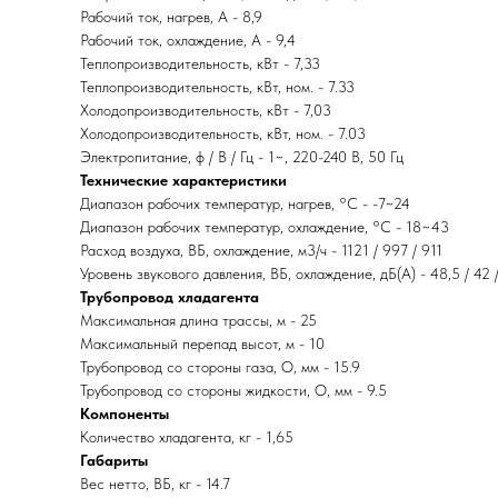
Рабочий ток, нагрев, А - 8,9
Рабочий ток, охлаждение, А - 9,4
Теплопроизводительность, кВт - 7,33
Теплопроизводительность, кВт, ном. - 7.33
Холодопроизводительность, кВт - 7,03
Холодопроизводительность, кВт, ном. - 7.03
Электропитание, ф / В / Гц - 1~, 220-240 В, 50 Гц
Технические характеристики
Диапазон рабочих температур, нагрев, °C - -7~24
Диапазон рабочих температур, охлаждение, °C - 18~43
Расход воздуха, ВБ, охлаждение, м3/ч - 1121 / 997 / 911
Уровень звукового давления, ВБ, охлаждение, дБ(А) - 48,5 / 42 
Трубопровод хладагента
Максимальная длина трассы, м - 25
Максимальный перепад высот, м - 10
Трубопровод со стороны газа, O, мм - 15.9
Трубопровод со стороны жидкости, O, мм - 9.5
Компоненты
Количество хладагента, кг - 1,65
Габариты
Вес нетто, ВБ, кг - 14.7