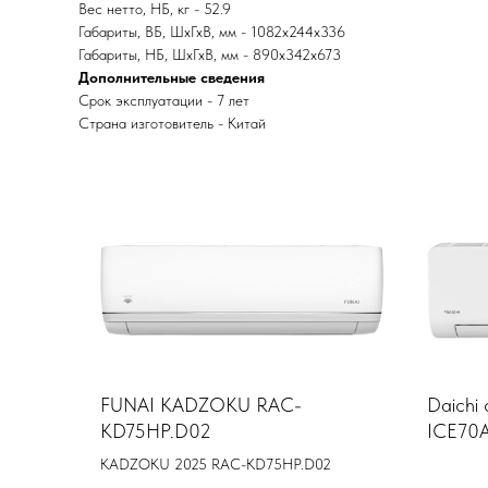
Вес нетто, НБ, кг - 52.9
Габариты, ВБ, ШхГхВ, мм - 1082x244x336
Габариты, НБ, ШхГхВ, мм - 890x342x673
Дополнительные сведения
Срок эксплуатации - 7 лет
Страна изготовитель - Китай
FUNAI KADZOKU RAC-
Daichi 
KD75HP.D02
ICE70
KADZOKU 2025 RAC-KD75HP.D02