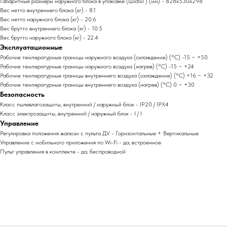
Габаритные размеры наружного блока в упаковке (ШxВxГ) (мм) - 828x530x298
Вес нетто внутреннего блока (кг) - 8.1
Вес нетто наружного блока (кг) - 20.6
Вес брутто внутреннего блока (кг) - 10.5
Вес брутто наружного блока (кг) - 22.4
Эксплуатационные
Рабочие температурные границы наружного воздуха (охлаждение) (°C) -15 ~ +50
Рабочие температурные границы наружного воздуха (нагрев) (°C) -15 ~ +24
Рабочие температурные границы внутреннего воздуха (охлаждение) (°C) +16 ~ +32
Рабочие температурные границы внутреннего воздуха (нагрев) (°C) 0 ~ +30
Безопасность
Класс пылевлагозащиты, внутренний / наружный блок - IP20 / IPX4
Класс электрозащиты, внутренний / наружный блок - I / I
Управление
Регулировка положения жалюзи с пульта ДУ - Горизонтальные + Вертикальные
Управление c мобильного приложения по Wi-Fi - да, встроенное
Пульт управления в комплекте - да, беспроводной