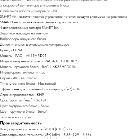
5 скоростей вентилятора внутреннего блока
Стабильная работа на нагрев до -15С
SMART Air - автоматическое управление потоком воздуха в четырех направлениях
SMART Feel - отслеживание температуры с пульта
4 дополнительных фильтра SMART Ion
Защитная накладка на вентили
Виброопоры наружного блока
Дополнительная шумоизоляция компрессора
Бренд - FUNAI
Модель - RAC-I-AK35HP.D01
Модель внутреннего блока - RAC-I-AK35HP.D01/S
Модель наружного блока - RAC-I-AK35HP.D01/U
Инверторная технология - да
Серия - AKOYA Inverter
Тип внутреннего блока - Настенный
Эффективен для помещений площадью до (м2) - 36
Страна производства - КНР
Срок гарантии (мес.) - 36+24
Цвет внутреннего блока - Белый
Цвет наружного блока - Белый
Тепловой насос - нет
Производительность
Холодопроизводительность (kBTU) (kBTU) - 12
Холодопроизводительность (кВт) (кВт) - 3.55 (1.29 - 3.66)