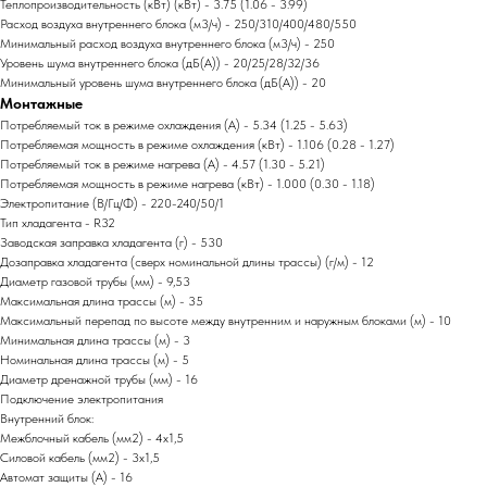
Теплопроизводительность (кВт) (кВт) - 3.75 (1.06 - 3.99)
Расход воздуха внутреннего блока (м3/ч) - 250/310/400/480/550
Минимальный расход воздуха внутреннего блока (м3/ч) - 250
Уровень шума внутреннего блока (дБ(А)) - 20/25/28/32/36
Минимальный уровень шума внутреннего блока (дБ(А)) - 20
Монтажные
Потребляемый ток в режиме охлаждения (А) - 5.34 (1.25 - 5.63)
Потребляемая мощность в режиме охлаждения (кВт) - 1.106 (0.28 - 1.27)
Потребляемый ток в режиме нагрева (А) - 4.57 (1.30 - 5.21)
Потребляемая мощность в режиме нагрева (кВт) - 1.000 (0.30 - 1.18)
Электропитание (В/Гц/Ф) - 220-240/50/1
Тип хладагента - R32
Заводская заправка хладагента (г) - 530
Дозаправка хладагента (сверх номинальной длины трассы) (г/м) - 12
Диаметр газовой трубы (мм) - 9,53
Максимальная длина трассы (м) - 35
Максимальный перепад по высоте между внутренним и наружным блоками (м) - 10
Минимальная длина трассы (м) - 3
Номинальная длина трассы (м) - 5
Диаметр дренажной трубы (мм) - 16
Подключение электропитания
Внутренний блок:
Межблочный кабель (мм2) - 4x1,5
Силовой кабель (мм2) - 3x1,5
Автомат защиты (А) - 16