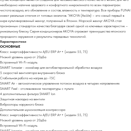
необходимо наличие здорового и комфортного микроклимата по всем параметрам:
чистота воздуха, его обновление и состав, влажность и температура. Все приборы FUNAI
имеют реальные отличия от типовых аналогов. "AKOYA (Ако́йя) – это самый первый в
мире культивированный жемчуг, полученный в Японии. Морской жемчуг AKOYA стал
признанным стандартом качества благодаря своей одной из ключевых характеристик –
уникальному блеску. Серия кондиционеров AKOYA отражает преимущества японского
природного окружения и результаты передовых технологий.
Характеристики
ОСНОВНЫЕ
Класс энергоэффективности А/EU ERP A++ (модели 55, 75)
Низкий уровень шума от 20дБа
Встроенный Wi-Fi-модуль
SMART Ionazier - ионайзер для антибактериальной обработки воздуха
5 скоростей вентилятора внутреннего блока
Стабильная работа на нагрев до -15С
SMART Air - автоматическое управление потоком воздуха в четырех направлениях
SMART Feel - отслеживание температуры с пульта
4 дополнительных фильтра SMART Ion
Защитная накладка на вентили
Виброопоры наружного блока
Дополнительная шумоизоляция компрессора
Класс энергоэффективности А/EU ERP A++ (модели 55, 75)
Низкий уровень шума от 20дБа
Встроенный Wi-Fi-модуль
SMART Ionazier - ионайзер для антибактериальной обработки воздуха