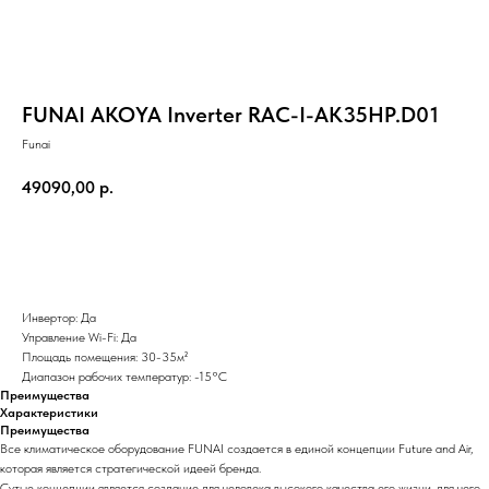
FUNAI AKOYA Inverter RAC-I-AK35HP.D01
Funai
49090,00
р.
Добавить в корзину
Инвертор: Да
Управление Wi-Fi: Да
Площадь помещения: 30-35м²
Диапазон рабочих температур: -15°С
Преимущества
Характеристики
Преимущества
Все климатическое оборудование FUNAI создается в единой концепции Future and Air,
которая является стратегической идеей бренда.
Сутью концепции является создание для человека высокого качества его жизни, для чего