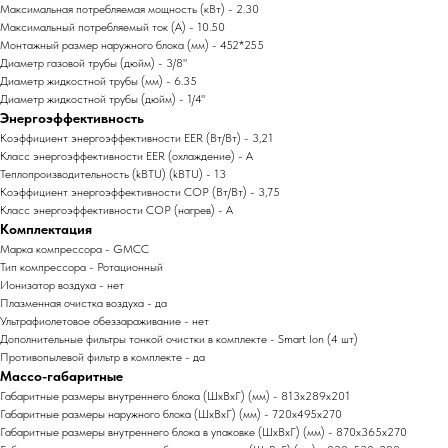
Максимальная потребляемая мощность (кВт) - 2.30
Максимальный потребляемый ток (А) - 10.50
Монтажный размер наружного блока (мм) - 452*255
Диаметр газовой трубы (дюйм) - 3/8"
Диаметр жидкостной трубы (мм) - 6.35
Диаметр жидкостной трубы (дюйм) - 1/4"
Энергоэффективность
Коэффициент энергоэффективности EER (Вт/Вт) - 3,21
Класс энергоэффективности EER (охлаждение) - A
Теплопроизводительность (kBTU) (kBTU) - 13
Коэффициент энергоэффективности COP (Вт/Вт) - 3,75
Класс энергоэффективности COP (нагрев) - A
Комплектация
Марка компрессора - GMCC
Тип компрессора - Ротационный
Ионизатор воздуха - нет
Плазменная очистка воздуха - да
Ультрафиолетовое обеззараживание - нет
Дополнительные фильтры тонкой очистки в комплекте - Smart Ion (4 шт)
Противопылевой фильтр в комплекте - да
Массо-габаритные
Габаритные размеры внутреннего блока (ШxВxГ) (мм) - 813x289x201
Габаритные размеры наружного блока (ШxВxГ) (мм) - 720x495x270
Габаритные размеры внутреннего блока в упаковке (ШxВxГ) (мм) - 870x365x270