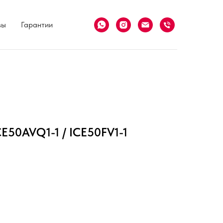
вы
Гарантии
CE50AVQ1-1 / ICE50FV1-1