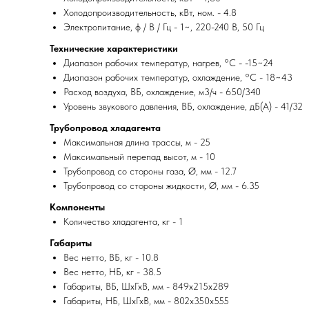
Холодопроизводительность, кВт, ном. - 4.8
Электропитание, ф / В / Гц - 1~, 220-240 В, 50 Гц
Технические характеристики
Диапазон рабочих температур, нагрев, °C - -15~24
Диапазон рабочих температур, охлаждение, °C - 18~43
Расход воздуха, ВБ, охлаждение, м3/ч - 650/340
Уровень звукового давления, ВБ, охлаждение, дБ(А) - 41/32
Трубопровод хладагента
Максимальная длина трассы, м - 25
Максимальный перепад высот, м - 10
Трубопровод со стороны газа, Ø, мм - 12.7
Трубопровод со стороны жидкости, Ø, мм - 6.35
Компоненты
Количество хладагента, кг - 1
Габариты
Вес нетто, ВБ, кг - 10.8
Вес нетто, НБ, кг - 38.5
Габариты, ВБ, ШхГхВ, мм - 849x215x289
Габариты, НБ, ШхГхВ, мм - 802x350x555