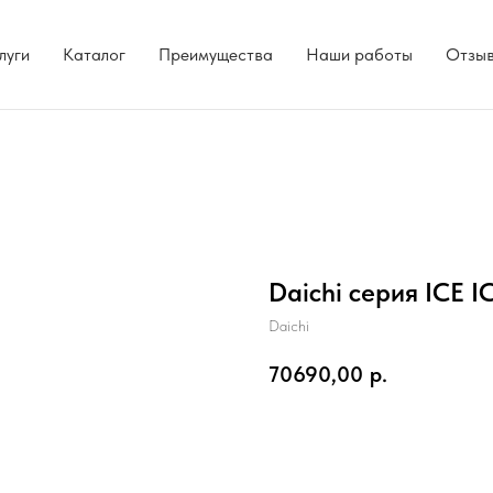
луги
Каталог
Преимущества
Наши работы
Отзы
Daichi серия ICE I
Daichi
70690,00
р.
Добавить в корзину