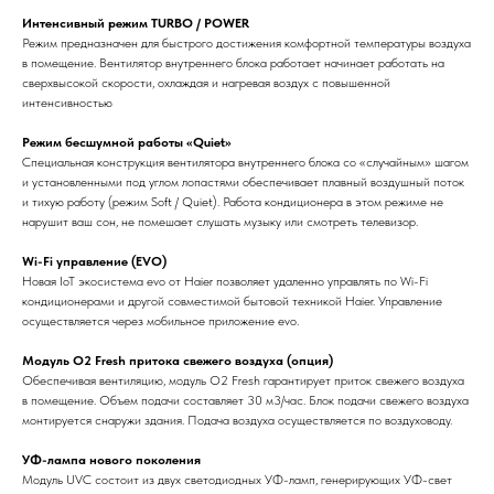
Интенсивный режим TURBO / POWER
Режим предназначен для быстрого достижения комфортной температуры воздуха
в помещение. Вентилятор внутреннего блока работает начинает работать на
сверхвысокой скорости, охлаждая и нагревая воздух с повышенной
интенсивностью
Режим бесшумной работы «Quiet»
Специальная конструкция вентилятора внутреннего блока со «случайным» шагом
и установленными под углом лопастями обеспечивает плавный воздушный поток
и тихую работу (режим Soft / Quiet). Работа кондиционера в этом режиме не
нарушит ваш сон, не помешает слушать музыку или смотреть телевизор.
Wi-Fi управление (EVO)
Новая IoT экосистема evo от Haier позволяет удаленно управлять по Wi-Fi
кондиционерами и другой совместимой бытовой техникой Haier. Управление
осуществляется через мобильное приложение evo.
Модуль O2 Fresh притока свежего воздуха (опция)
Обеспечивая вентиляцию, модуль O2 Fresh гарантирует приток свежего воздуха
в помещение. Объем подачи составляет 30 м3/час. Блок подачи свежего воздуха
монтируется снаружи здания. Подача воздуха осуществляется по воздуховоду.
УФ-лампа нового поколения
Модуль UVC состоит из двух светодиодных УФ-ламп, генерирующих УФ-свет