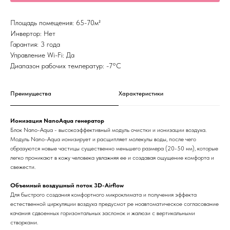
Площадь помещения: 65-70м²
Инвертор: Нет
Гарантия: 3 года
Управление Wi-Fi: Да
Диапазон рабочих температур: -7°С
Преимущества
Характеристики
Ионизация NanoAqua генератор
Блок Nano-Aqua - высокоэффективный модуль очистки и ионизации воздуха.
Модуль Nano-Aqua ионизирует и расщипляет молекулы воды, после чего
образуются новые частицы существенно меньшего размера (20-50 нм), которые
легко проникают в кожу человека увлажняя ее и создавая ощущение комфорта и
свежести.
Объемный воздушный поток 3D-Airflow
Для быстрого создания комфортного микроклимата и получения эффекта
естественной циркуляции воздуха предусмот ре ноавтоматическое согласование
качания сдвоенных горизонтальных заслонок и жалюзи с вертикальными
створками.