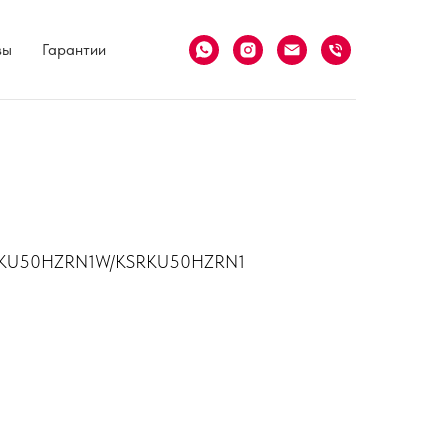
вы
Гарантии
KSGKU50HZRN1W/KSRKU50HZRN1