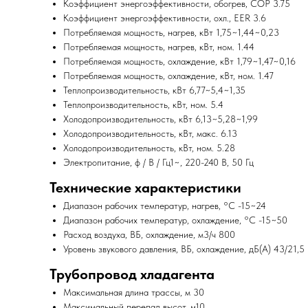
Коэффициент энергоэффективности, обогрев, COP 3.75
Коэффициент энергоэффективности, охл., EER 3.6
Потребляемая мощность, нагрев, кВт 1,75~1,44~0,23
Потребляемая мощность, нагрев, кВт, ном. 1.44
Потребляемая мощность, охлаждение, кВт 1,79~1,47~0,16
Потребляемая мощность, охлаждение, кВт, ном. 1.47
Теплопроизводительность, кВт 6,77~5,4~1,35
Теплопроизводительность, кВт, ном. 5.4
Холодопроизводительность, кВт 6,13~5,28~1,99
Холодопроизводительность, кВт, макс. 6.13
Холодопроизводительность, кВт, ном. 5.28
Электропитание, ф / В / Гц1~, 220-240 В, 50 Гц
Технические характеристики
Диапазон рабочих температур, нагрев, °C -15~24
Диапазон рабочих температур, охлаждение, °C -15~50
Расход воздуха, ВБ, охлаждение, м3/ч 800
Уровень звукового давления, ВБ, охлаждение, дБ(А) 43/21,5
Трубопровод хладагента
Максимальная длина трассы, м 30
Максимальный перепад высот, м10