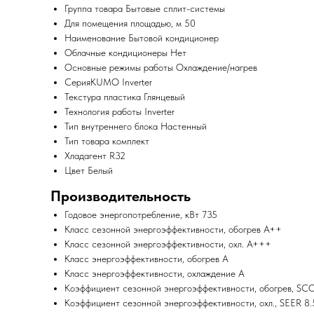
Группа товара Бытовые сплит-системы
Для помещения площадью, м 50
Наименование Бытовой кондиционер
Облачные кондиционеры Нет
Основные режимы работы Охлаждение/нагрев
СерияKUMO Inverter
Текстура пластика Глянцевый
Технология работы Inverter
Тип внутреннего блока Настенный
Тип товара комплект
Хладагент R32
Цвет Белый
Производительность
Годовое энергопотребление, кВт 735
Класс сезонной энергоэффективности, обогрев A++
Класс сезонной энергоэффективности, охл. A+++
Класс энергоэффективности, обогрев A
Класс энергоэффективности, охлаждение A
Коэффициент сезонной энергоэффективности, обогрев, SC
Коэффициент сезонной энергоэффективности, охл., SEER 8.