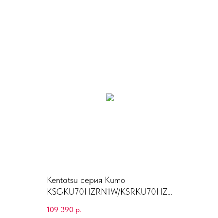
Kentatsu серия Kumo
KSGKU70HZRN1W/KSRKU70HZR
N1
109 390
р.