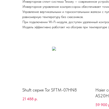
Инверторная сплит-система Tessey — современное устройст
Инверторное управление компрессором обеспечивает точн
Управление вертикальными и горизонтальными жалюзи с пуль
равномерную температуру без сквозняков.
При подключении Wi-Fi-модуля, доступен удаленный контро
Модель эффективно работает на обогрев при температуре з
Shuft серия Tor SFTM-07HN8
Haier с
AS20H
21 488
р.
59 900