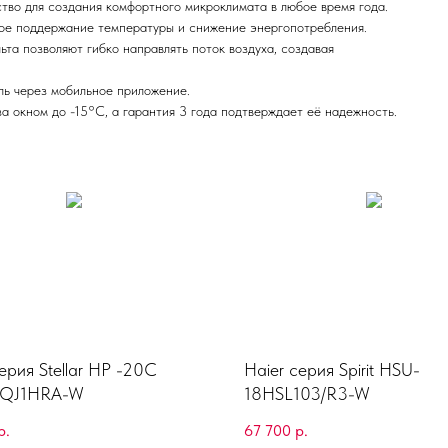
во для создания комфортного микроклимата в любое время года.
ое поддержание температуры и снижение энергопотребления.
та позволяют гибко направлять поток воздуха, создавая
ль через мобильное приложение.
а окном до -15°C, а гарантия 3 года подтверждает её надежность.
ерия Stellar HP -20C
Haier серия Spirit HSU-
QJ1HRA-W
18HSL103/R3-W
р.
67 700
р.