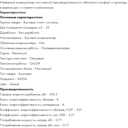
Надёжный кондиционер постоянной производительности обеспечит комфорт и прохладу
в жаркие дни и согреет в межсезонье.
Характеристики
Основные характеристики
Группа товара - Бытовые сплит-системы
Для помещения площадью, м2 - 25
Доработка - Без доработки
Наименование - Бытовой кондиционер
Облачные кондиционеры - Нет
Основные режимы работы - Охлаждение/нагрев
Серия - Paramount
Текстура пластика - Глянцевый
Технология работы - On/Off
Тип внутреннего блока - Настенный
Тип товара - Комплект
Хладагент - R410A
Цвет - Белый
Производительность
Годовое энергопотребление, кВт - 410.5
Класс энергоэффективности, обогрев - A
Класс энергоэффективности, охлаждение - A
Коэффициент энергоэффективности, обогрев, COP - 3.61
Коэффициент энергоэффективности, охл., EER - 3.21
Потребляемая мощность, нагрев, кВт - 0,77
Потребляемая мощность, нагрев, кВт, ном. - 0.77