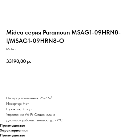
Midea серия Paramoun MSAG1-09HRN8-
I/MSAG1-09HRN8-O
Midea
33190,00
р.
Добавить в корзину
Площадь помещения: 25-27м²
Инвертор: Нет
Гарантия: 3 года
Управление Wi-Fi: Опционально
Диапазон рабочих температур: -7°С
Преимущества
Характеристики
Преимущества