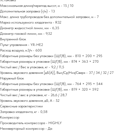
Установка
Максимальная длина/перепад высот, м - 15 / 10
Дополнительная заправка (г/м) - 13
Макс. длина трубопроводов без дополнительной заправки, м - 7
Марка используемого хладагента - R32
Диаметр жидкостной линии, мм - 6,35
Диаметр газовой линии, мм - 9,52
Внутренний блок
Пульт управления - YR-HE2
Расход воздуха, м3/ч - 600
Габаритные размеры без упаковки (Ш/Г/В), мм - 810 × 200 × 295
Габаритные размеры в упаковке (Ш/Г/В), мм - 874 × 363 × 270
Чистый вес / Вес в упаковке, кг - 9,2 / 11,5
Уровень звукового давления [дБ(А)], Выс/Ср/Низ/Сверх - 37 / 34 / 32 / 27
Наружный блок
Габаритные размеры без упаковки (Ш/Г/В), мм - 764 × 295 × 544
Габаритные размеры в упаковке (Ш/Г/В), мм - 819 × 320 × 592
Чистый вес / вес в упаковке, кг - 26,6 / 28,7
Уровень звукового давления, дБ, А - 52
Сервисные характеристики
Заправка хладагента, кг - 0,58
Компрессор
Производитель компрессора - HIGHLY
Неинверторный компрессор - Да