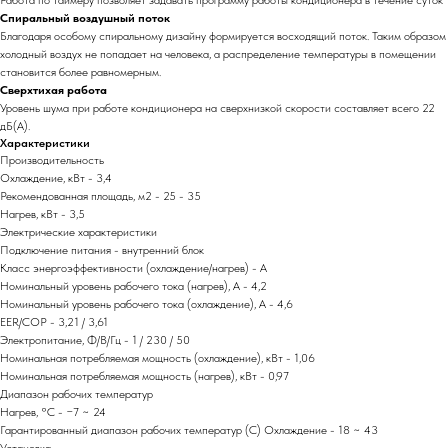
Работа по таймеру позволяет задавать программу работы кондиционера в течение суток
Спиральный воздушный поток
Благодаря особому спиральному дизайну формируется восходящий поток. Таким образом
холодный воздух не попадает на человека, а распределение температуры в помещении
становится более равномерным.
Сверхтихая работа
Уровень шума при работе кондиционера на сверхнизкой скорости составляет всего 22
дБ(А).
Характеристики
Производительность
Охлаждение, кВт - 3,4
Рекомендованная площадь, м2 - 25 - 35
Нагрев, кВт - 3,5
Электрические характеристики
Подключение питания - внутренний блок
Класс энергоэффективности (охлаждение/нагрев) - A
Номинальный уровень рабочего тока (нагрев), А - 4,2
Номинальный уровень рабочего тока (охлаждение), А - 4,6
EER/COP - 3,21 / 3,61
Электропитание, Ф/В/Гц - 1 / 230 / 50
Номинальная потребляемая мощность (охлаждение), кВт - 1,06
Номинальная потребляемая мощность (нагрев), кВт - 0,97
Диапазон рабочих температур
Нагрев, °С - −7 ~ 24
Гарантированный диапазон рабочих температур (С) Охлаждение - 18 ~ 43