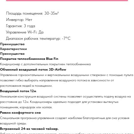
Площадь помещения: 30-35м²
Инвертор: Нет
Гарантия: 3 года
Управление Wi-Fi: Да
Диапазон рабочих температур: -7°С
Преимущества
Характеристики
Преимущества
Покрытие теплообменника Blue Fin
Кондиционер с дополнительным покрытием теплообменника
Объемный воздушный поток 3D-Airflow
Управление горизонтальными и вертикальными воздушными створками с помощью пульта
позволяет гибко выбирать направление воздушного потока в зависимости от
расположения людей в помещении.
Воздушный поток 12м
Уникальная конструкция воздушной системы позволяет осуществлять подачу воздуха на
расстояние до 12м. Кондиционеры идеально подходят для установки вытянутых
помещениях, коридорах или холлах.
Режим комфортного сна
Специальная программа управления создает наиболее благоприятные для сна условия
воздушной среды.
Встроенный 24-ех часовой таймер.