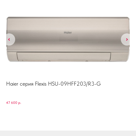
Haier серия Flexis HSU-09HFF203/R3-G
Da
Dai
47 600
р.
92 