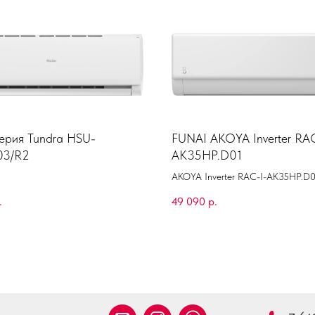
серия Tundra HSU-
FUNAI AKOYA Inverter RAC
03/R2
AK35HP.D01
AKOYA Inverter RAC-I-AK35HP.D
(комплект)
.
49 090
р.