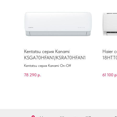
Kentatsu серия Kanami
Haier 
KSGA70HFAN1/KSRA70HFAN1
18HTT
Kentatsu серия Kanami On-Off
78 290
р.
61 100
р