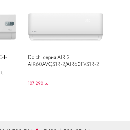
-I-
Daichi серия AIR 2
AIR60AVQS1R-2/AIR60FVS1R-2
01
107 290
р.