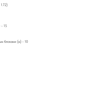
1.72)
 - 15
м блоками (м) - 10