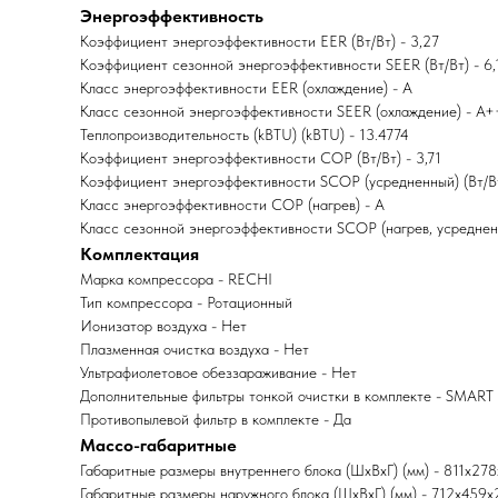
Энергоэффективность
Коэффициент энергоэффективности EER (Вт/Вт) - 3,27
Коэффициент сезонной энергоэффективности SEER (Вт/Вт) - 6,
Класс энергоэффективности EER (охлаждение) - A
Класс сезонной энергоэффективности SEER (охлаждение) - A+
Теплопроизводительность (kBTU) (kBTU) - 13.4774
Коэффициент энергоэффективности COP (Вт/Вт) - 3,71
Коэффициент энергоэффективности SCOP (усредненный) (Вт/Вт
Класс энергоэффективности COP (нагрев) - A
Класс сезонной энергоэффективности SCOP (нагрев, усреднен
Комплектация
Марка компрессора - RECHI
Тип компрессора - Ротационный
Ионизатор воздуха - Нет
Плазменная очистка воздуха - Нет
Ультрафиолетовое обеззараживание - Нет
Дополнительные фильтры тонкой очистки в комплекте - SMART I
Противопылевой фильтр в комплекте - Да
Массо-габаритные
Габаритные размеры внутреннего блока (ШxВxГ) (мм) - 811x27
Габаритные размеры наружного блока (ШxВxГ) (мм) - 712x459x