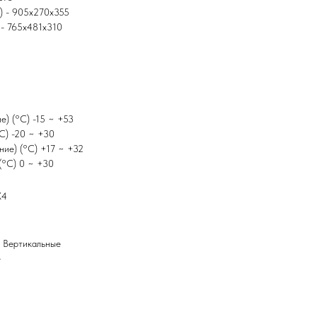
м) - 905x270x355
 - 765x481x310
е) (°C) -15 ~ +53
°C) -20 ~ +30
ние) (°C) +17 ~ +32
(°C) 0 ~ +30
X4
+ Вертикальные
е