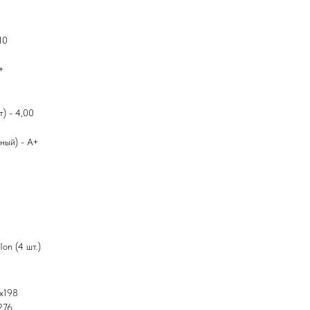
10
+
) - 4,00
ный) - A+
on (4 шт.)
8x198
276