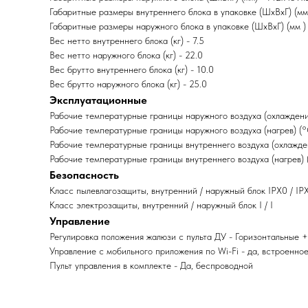
Габаритные размеры внутреннего блока в упаковке (ШxВxГ) (м
Габаритные размеры наружного блока в упаковке (ШxВxГ) (мм )
Вес нетто внутреннего блока (кг) - 7.5
Вес нетто наружного блока (кг) - 22.0
Вес брутто внутреннего блока (кг) - 10.0
Вес брутто наружного блока (кг) - 25.0
Эксплуатационные
Рабочие температурные границы наружного воздуха (охлаждени
Рабочие температурные границы наружного воздуха (нагрев) (
Рабочие температурные границы внутреннего воздуха (охлажде
Рабочие температурные границы внутреннего воздуха (нагрев) 
Безопасность
Класс пылевлагозащиты, внутренний / наружный блок IPX0 / IP
Класс электрозащиты, внутренний / наружный блок I / I
Управление
Регулировка положения жалюзи с пульта ДУ - Горизонтальные 
Управление c мобильного приложения по Wi-Fi - да, встроенно
Пульт управления в комплекте - Да, беспроводной