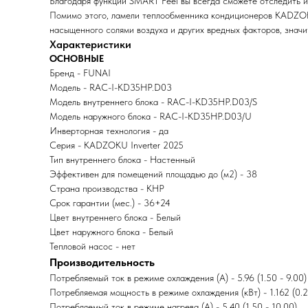
Благодаря функции SMART Feel вы всегда сможете отследить и
Помимо этого, ламели теплообменника кондиционеров KADZOKU
насыщенного солями воздуха и других вредных факторов, значи
Характеристики
ОСНОВНЫЕ
Бренд - FUNAI
Модель - RAC-I-KD35HP.D03
Модель внутреннего блока - RAC-I-KD35HP.D03/S
Модель наружного блока - RAC-I-KD35HP.D03/U
Инверторная технология - да
Серия - KADZOKU Inverter 2025
Тип внутреннего блока - Настенный
Эффективен для помещений площадью до (м2) - 38
Страна производства - КНР
Срок гарантии (мес.) - 36+24
Цвет внутреннего блока - Белый
Цвет наружного блока - Белый
Тепловой насос - нет
Производительность
Потребляемый ток в режиме охлаждения (А) - 5.96 (1.50 - 9.00)
Потребляемая мощность в режиме охлаждения (кВт) - 1.162 (0.2
Потребляемый ток в режиме нагрева (А) - 5.40 (1.50 - 10.00)