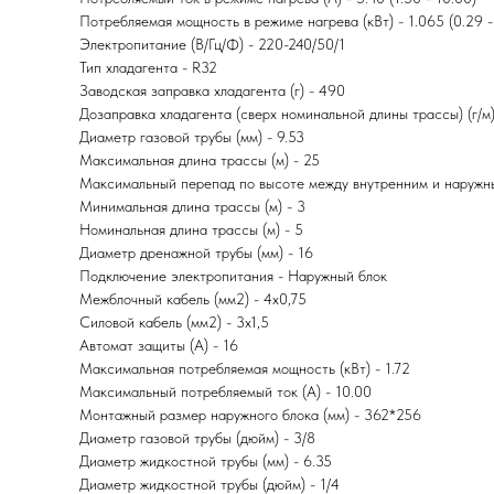
Потребляемая мощность в режиме нагрева (кВт) - 1.065 (0.29 - 
Электропитание (В/Гц/Ф) - 220-240/50/1
Тип хладагента - R32
Заводская заправка хладагента (г) - 490
Дозаправка хладагента (сверх номинальной длины трассы) (г/м)
Диаметр газовой трубы (мм) - 9.53
Максимальная длина трассы (м) - 25
Максимальный перепад по высоте между внутренним и наружны
Минимальная длина трассы (м) - 3
Номинальная длина трассы (м) - 5
Диаметр дренажной трубы (мм) - 16
Подключение электропитания - Наружный блок
Межблочный кабель (мм2) - 4x0,75
Силовой кабель (мм2) - 3x1,5
Автомат защиты (А) - 16
Максимальная потребляемая мощность (кВт) - 1.72
Максимальный потребляемый ток (А) - 10.00
Монтажный размер наружного блока (мм) - 362*256
Диаметр газовой трубы (дюйм) - 3/8
Диаметр жидкостной трубы (мм) - 6.35
Диаметр жидкостной трубы (дюйм) - 1/4