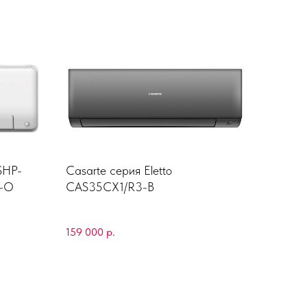
SHP-
Casarte серия Eletto
-O
CAS35CX1/R3-B
159 000
р.