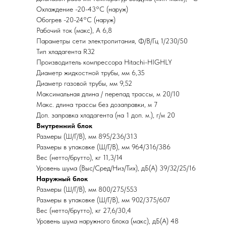
Охлаждение -20-43°C (наруж)
Обогрев -20-24°C (наруж)
Рабочий ток (макс), A 6,8
Параметры сети электропитания, Ф/В/Гц 1/230/50
Тип хладагента R32
Производитель компрессора Hitachi-HIGHLY
Диаметр жидкостной трубы, мм 6,35
Диаметр газовой трубы, мм 9,52
Максимальная длина / перепад трассы, м 20/10
Макс. длина трассы без дозаправки, м 7
Доп. заправка хладагента (на 1 доп. м.), г/м 20
Внутренний блок
Размеры (Ш/Г/В), мм 895/236/313
Размеры в упаковке (Ш/Г/В), мм 964/316/386
Вес (нетто/брутто), кг 11,3/14
Уровень шума (Выс/Сред/Низ/Тих), дБ(А) 39/32/25/16
Наружный блок
Размеры (Ш/Г/В), мм 800/275/553
Размеры в упаковке (Ш/Г/В), мм 902/375/607
Вес (нетто/брутто), кг 27,6/30,4
Уровень шума наружного блока (макс), дБ(А) 48