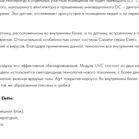
а температур в отдельных участках помещения не будет превышать 0,5 ºС.
го, малошумного вентилятора и применению инновационного DC – двигател
ремя. Эко-датчик, отслеживает присутствие в помещении людей и их перем
тчику, расположенному во внутреннем блоке, а по датчику, встроенному в 
равления. Отличительной особенностью сплит-системы Casarte серии Eletto
ий и вирусов. Благодаря применению данной технологии вся внутренняя ча
здуха, его эффективное обеззараживание. Модуль UVC состоит из двух с
дели используется светодиодная технология нового поколения, с более дл
инения, включая вредные газы. Ag+ покрытие корпуса. Во внутреннем блок
так же образование плесени и грибка.
Eletto:
ешний блок);
пературой;
а;