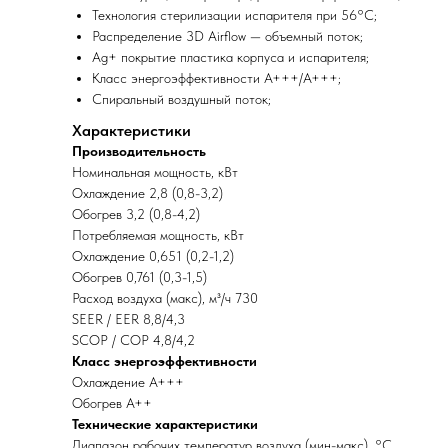
Технология стерилизации испарителя при 56°С;
Распределение 3D Airflow — объемный поток;
Ag+ покрытие пластика корпуса и испарителя;
Класс энергоэффективности А+++/A+++;
Спиральный воздушный поток;
Характеристики
Производительность
Номинальная мощность, кВт
Охлаждение 2,8 (0,8-3,2)
Обогрев 3,2 (0,8-4,2)
Потребляемая мощность, кВт
Охлаждение 0,651 (0,2-1,2)
Обогрев 0,761 (0,3-1,5)
Расход воздуха (макс), м³/ч 730
SEER / EER 8,8/4,3
SCOP / COP 4,8/4,2
Класс энергоэффективности
Охлаждение A+++
Обогрев A++
Технические характеристики
Диапазон рабочих температур воздуха (мин-макс), °C