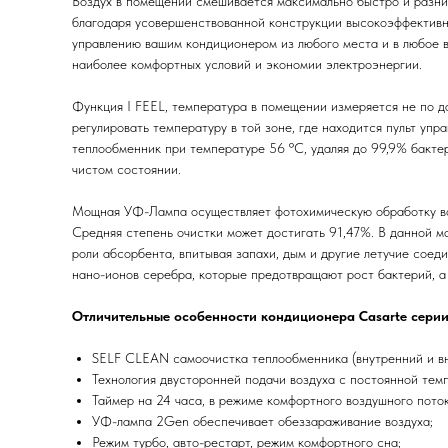
Воздух в помещении смешивается максимально быстро и разниц
благодаря усовершенствованной конструкции высокоэффективно
управлению вашим кондиционером из любого места и в любое в
наиболее комфортных условий и экономии электроэнергии.
Функция I FEEL, температура в помещении измеряется не по да
регулировать температуру в той зоне, где находится пульт уп
теплообменник при температуре 56 ºС, удаляя до 99,9% бактер
чистом состоянии.
Мощная УФ-Лампа осуществляет фотохимическую обработку во
Средняя степень очистки может достигать 91,47%. В данной мо
роли абсорбента, впитывая запахи, дым и другие летучие соед
нано-ионов серебра, которые предотвращают рост бактерий, а 
Отличительные особенности кондиционера Casarte серии 
SELF CLEAN самоочистка теплообменника (внутренний и вн
Технология двусторонней подачи воздуха с постоянной тем
Таймер на 24 часа, в режиме комфортного воздушного поток
УФ-лампа 2Gen обеспечивает обеззараживание воздуха;
Режим турбо, авто-рестарт, режим комфортного сна;