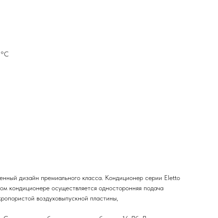
5°С
енный дизайн премиального класса. Кондиционер серии Eletto
чном кондиционере осуществляется односторонняя подача
кропористой воздуховыпускной пластины,