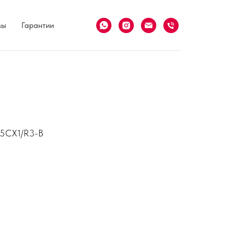
вы
Гарантии
25CX1/R3-B