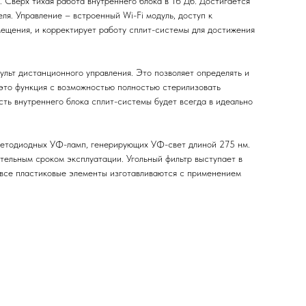
 Сверх тихая работа внутреннего блока в 16 Дб. Достигается
я. Управление – встроенный Wi-Fi модуль, доступ к
ещения, и корректирует работу сплит-системы для достижения
пульт дистанционного управления. Это позволяет определять и
, это функция с возможностью полностью стерилизовать
сть внутреннего блока сплит-системы будет всегда в идеально
ветодиодных УФ-ламп, генерирующих УФ-свет длиной 275 нм.
ительным сроком эксплуатации. Угольный фильтр выступает в
е все пластиковые элементы изготавливаются с применением