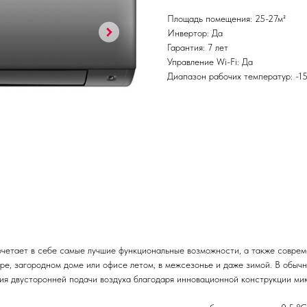
Площадь помещения: 25-27м²
Инвертор: Да
Гарантия: 7 лет
Управление Wi-Fi: Да
Диапазон рабочих температур: -1
четает в себе самые лучшие функциональные возможности, а также соврем
ире, загородном доме или офисе летом, в межсезонье и даже зимой. В обы
гия двусторонней подачи воздуха благодаря инновационной конструкции ми