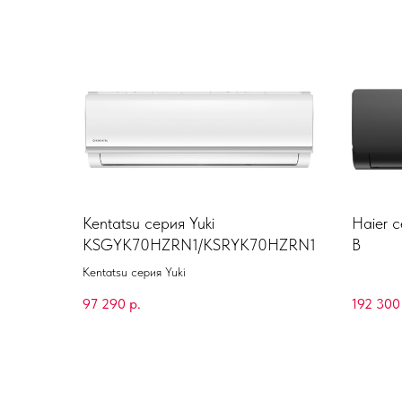
Kentatsu серия Yuki
Haier 
KSGYK70HZRN1/KSRYK70HZRN1
B
Kentatsu серия Yuki
97 290
р.
192 300