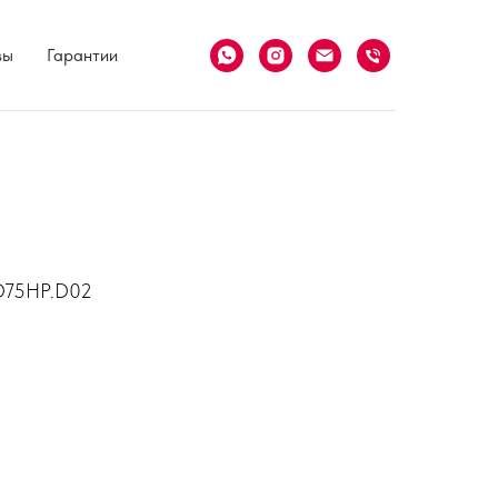
вы
Гарантии
D75HP.D02