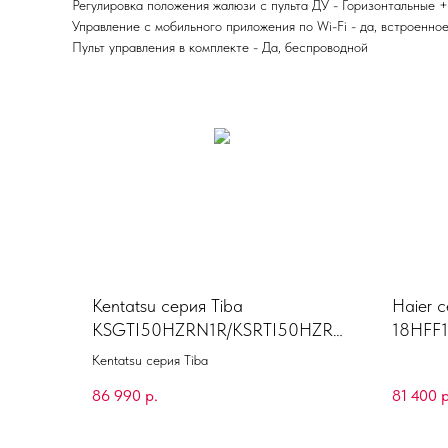
Регулировка положения жалюзи с пульта ДУ - Горизонтальные 
Управление c мобильного приложения по Wi-Fi - да, встроенно
Пульт управления в комплекте - Да, беспроводной
Kentatsu серия Tiba
Haier с
KSGTI50HZRN1R/KSRTI50HZRN
18HFF
1R
Kentatsu серия Tiba
86 990
р.
81 400
р