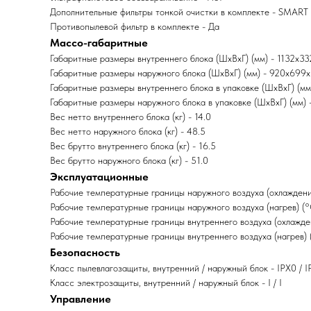
Дополнительные фильтры тонкой очистки в комплекте - SMART I
Противопылевой фильтр в комплекте - Да
Массо-габаритные
Габаритные размеры внутреннего блока (ШxВxГ) (мм) - 1132x3
Габаритные размеры наружного блока (ШxВxГ) (мм) - 920x699
Габаритные размеры внутреннего блока в упаковке (ШxВxГ) (м
Габаритные размеры наружного блока в упаковке (ШxВxГ) (мм)
Вес нетто внутреннего блока (кг) - 14.0
Вес нетто наружного блока (кг) - 48.5
Вес брутто внутреннего блока (кг) - 16.5
Вес брутто наружного блока (кг) - 51.0
Эксплуатационные
Рабочие температурные границы наружного воздуха (охлаждени
Рабочие температурные границы наружного воздуха (нагрев) (°
Рабочие температурные границы внутреннего воздуха (охлажде
Рабочие температурные границы внутреннего воздуха (нагрев) 
Безопасность
Класс пылевлагозащиты, внутренний / наружный блок - IPX0 / 
Класс электрозащиты, внутренний / наружный блок - I / I
Управление