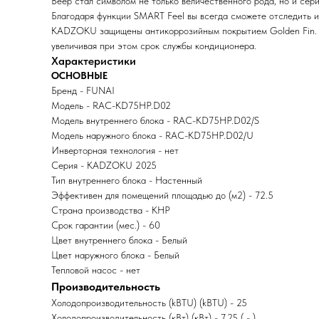
Веер стал символом не только величественного рода, но и с
Благодаря функции SMART Feel вы всегда сможете отследить и
KADZOKU защищены антикоррозийным покрытием Golden Fin. Он
увеличивая при этом срок службы кондиционера.
Характеристики
ОСНОВНЫЕ
Бренд - FUNAI
Модель - RAC-KD75HP.D02
Модель внутреннего блока - RAC-KD75HP.D02/S
Модель наружного блока - RAC-KD75HP.D02/U
Инверторная технология - нет
Серия - KADZOKU 2025
Тип внутреннего блока - Настенный
Эффективен для помещений площадью до (м2) - 72.5
Страна производства - КНР
Срок гарантии (мес.) - 60
Цвет внутреннего блока - Белый
Цвет наружного блока - Белый
Тепловой насос - нет
Производительность
Холодопроизводительность (kBTU) (kBTU) - 25
Холодопроизводительность (кВт) (кВт) - 7.25 ( - )