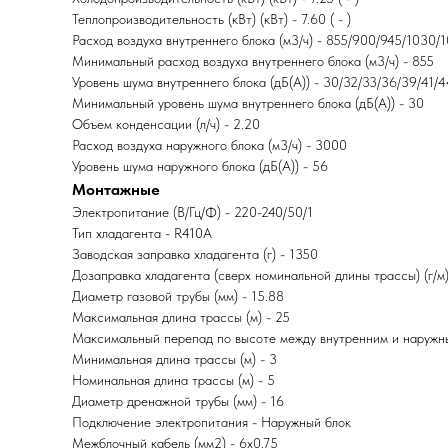
Теплопроизводительность (кВт) (кВт) - 7.60 ( - )
Расход воздуха внутреннего блока (м3/ч) - 855/900/945/1030/
Минимальный расход воздуха внутреннего блока (м3/ч) - 855
Уровень шума внутреннего блока (дБ(А)) - 30/32/33/36/39/41/4
Минимальный уровень шума внутреннего блока (дБ(А)) - 30
Объем конденсации (л/ч) - 2.20
Расход воздуха наружного блока (м3/ч) - 3000
Уровень шума наружного блока (дБ(А)) - 56
Монтажные
Электропитание (В/Гц/Ф) - 220-240/50/1
Тип хладагента - R410A
Заводская заправка хладагента (г) - 1350
Дозаправка хладагента (сверх номинальной длины трассы) (г/м)
Диаметр газовой трубы (мм) - 15.88
Максимальная длина трассы (м) - 25
Максимальный перепад по высоте между внутренним и наружны
Минимальная длина трассы (м) - 3
Номинальная длина трассы (м) - 5
Диаметр дренажной трубы (мм) - 16
Подключение электропитания - Наружный блок
Межблочный кабель (мм2) - 6x0.75