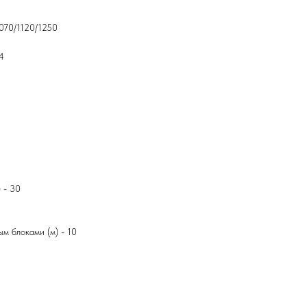
1070/1120/1250
4
 - 30
м блоками (м) - 10