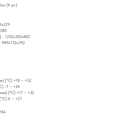
on (4 шт.)
32x229
x380
м) - 1202x302x402
 - 949x732x392
е) (°C) +18 ~ +52
C) -7 ~ +24
ние) (°C) +17 ~ +32
(°C) 0 ~ +27
IPX4