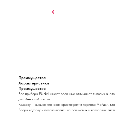
Преимущества
Характеристики
Преимущества
Все приборы FUNAI имеют реальные отличия от типовых анало
дизайнерской мысли.
Кадзоку – высшая японская аристократия периода Мэйдзи, гла
Вееры кадзоку изготавливались из пальмовых и лотосовых лист