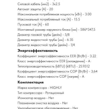
Силовой кабель (мм2) - 3x2.5
Автомат защиты (А) - 20
Максимальная потребляемая мощность (кВт) - 3.00
Максимальный потребляемый ток (А) - 15.5
Пусковой ток (А) - 60
Монтажный размер наружного блока (мм) - 586*347,5
Диаметр газовой трубы (дюйм) - 5/8
Диаметр жидкостной трубы (мм) - 6.35
Диаметр жидкостной трубы (дюйм) - 1/4
Энергоэффективность
Коэффициент энергоэффективности EER (Вт/Вт) - 3.22
Класс энергоэффективности EER (охлаждение) - A
Теплопроизводительность (kBTU) (kBTU) - 25.9312
Коэффициент энергоэффективности COP (Вт/Вт) - 3,64
Класс энергоэффективности COP (нагрев) - A
Комплектация
Марка компрессора - HIGHLY
Тип компрессора - Ротационный
Ионизатор воздуха - Нет
Плазменная очистка воздуха - Нет
Ультрафиолетовое обеззараживание - Нет