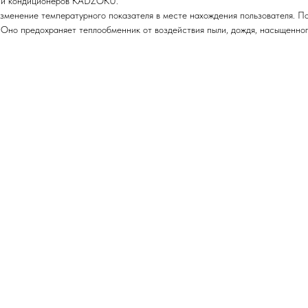
ерии кондиционеров KADZOKU.
зменение температурного показателя в месте нахождения пользователя. П
о предохраняет теплообменник от воздействия пыли, дождя, насыщенного 