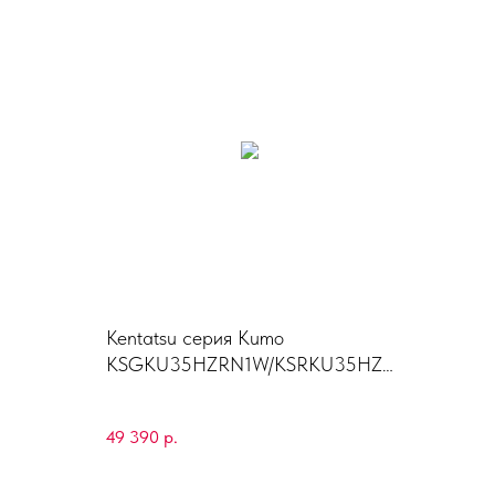
Kentatsu серия Kumo
KSGKU35HZRN1W/KSRKU35HZ
RN1
49 390
р.