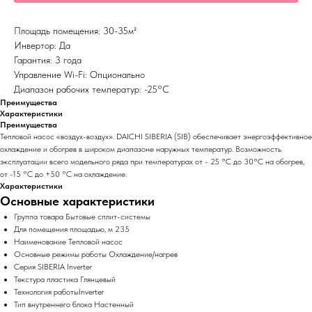
Площадь помещения: 30-35м²
Инвертор: Да
Гарантия: 3 года
Управление Wi-Fi: Опционально
Диапазон рабочих температур: -25°С
Преимущества
Характеристики
Преимущества
Тепловой насос «воздух-воздух». DAICHI SIBERIA (SIB) обеспечивает энергоэффективное
охлаждение и обогрев в широком диапазоне наружных температур. Возможность
эксплуатации всего модельного ряда при температурах от - 25 °С до 30°С на обогрев,
от -15 °С до +50 °С на охлаждение.
Характеристики
Основные характеристики
Группа товара Бытовые сплит-системы
Для помещения площадью, м 235
Наименование Тепловой насос
Основные режимы работы Охлаждение/нагрев
Серия SIBERIA Inverter
Текстура пластика Глянцевый
Технология работыInverter
Тип внутреннего блока Настенный