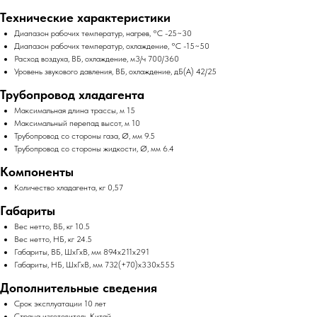
Технические характеристики
Диапазон рабочих температур, нагрев, °C -25~30
Диапазон рабочих температур, охлаждение, °C -15~50
Расход воздуха, ВБ, охлаждение, м3/ч 700/360
Уровень звукового давления, ВБ, охлаждение, дБ(А) 42/25
Трубопровод хладагента
Максимальная длина трассы, м 15
Максимальный перепад высот, м 10
Трубопровод со стороны газа, Ø, мм 9.5
Трубопровод со стороны жидкости, Ø, мм 6.4
Компоненты
Количество хладагента, кг 0,57
Габариты
Вес нетто, ВБ, кг 10.5
Вес нетто, НБ, кг 24.5
Габариты, ВБ, ШхГхВ, мм 894x211x291
Габариты, НБ, ШхГхВ, мм 732(+70)x330x555
Дополнительные сведения
Срок эксплуатации 10 лет
Страна изготовитель Китай